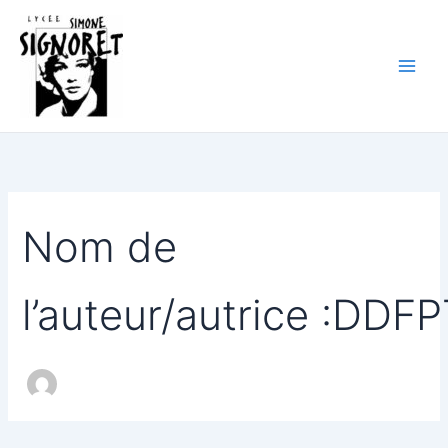
Rechercher :
Aller
au
contenu
Nom de
l’auteur/autrice :DDF