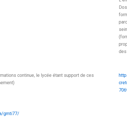
Doss
form
parc
sein
(for
prop
des
ations continue, le lycée étant support de ces
http
gnement)
cret
706
ta/gmti77/