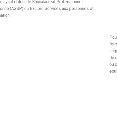
rs ayant obtenu le Baccalauréat Professionnel
onne (ASSP) ou Bac pro Services aux personnes et
ation.
Pour
form
acqu
de c
ou d
équi