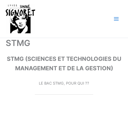
Aller
au
contenu
STMG
STMG (SCIENCES ET TECHNOLOGIES DU
MANAGEMENT ET DE LA GESTION)
LE BAC STMG, POUR QUI ??
k,!l,k!,k?;!,!